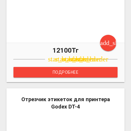
add_shoppi
12100Тг
star_border
star_border
star_border
star_border
star_border
ПОДРОБНЕЕ
more_v
Отрезчик этикеток для принтера
Godex DT-4