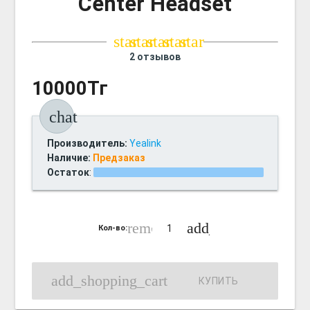
Center Headset
star
star
star
star
star
2 отзывов
10000Тг
chat
Производитель:
Yealink
Наличие:
Предзаказ
Остаток
:
remove_circle_outline
add_circle_outline
Кол-во:
add_shopping_cart
КУПИТЬ