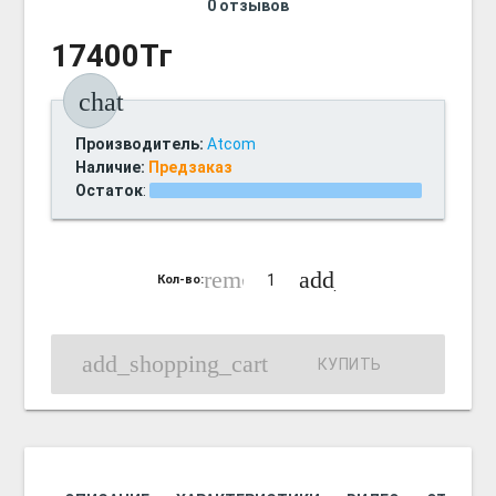
0 отзывов
17400Тг
chat
Производитель:
Atcom
Наличие:
Предзаказ
Остаток
:
remove_circle_outline
add_circle_outline
Кол-во:
add_shopping_cart
КУПИТЬ