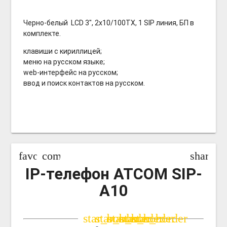
Черно-белый LCD 3", 2x10/100TX, 1 SIP линия, БП в
комплекте
.
клавиши с кириллицей;
меню на русском языке;
web-интерфейс на русском;
ввод и поиск контактов на русском.
favorite_border
compare_arrows
share
IP-телефон ATCOM SIP-
A10
star_border
star_border
star_border
star_border
star_border