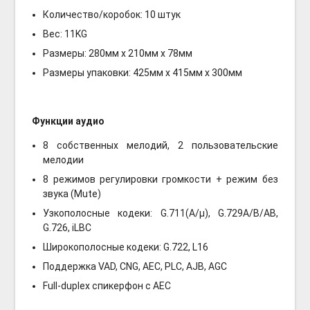
Количество/коробок: 10 штук
Вес: 11KG
Размеры: 280мм х 210мм х 78мм
Размеры упаковки: 425мм х 415мм х 300мм
Функции аудио
8 собственных мелодий, 2 пользовательские
мелодии
8 режимов регулировки громкости + режим без
звука (Mute)
Узкополосные кодеки: G.711(A/μ), G.729A/B/AB,
G.726, iLBC
Широкополосные кодеки: G.722, L16
Поддержка VAD, CNG, AEC, PLC, AJB, AGC
Full-duplex спикерфон с AEC