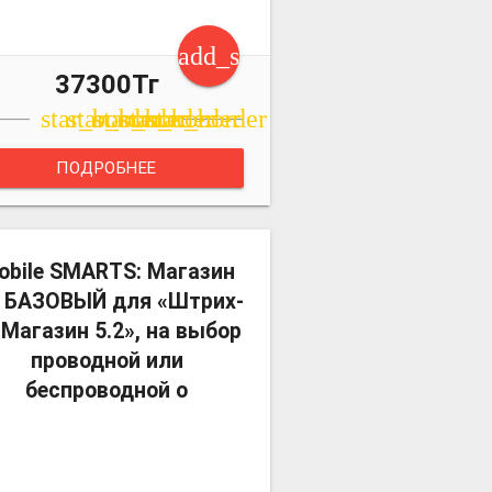
art
add_shopping_cart
37300Тг
star_border
star_border
star_border
star_border
star_border
ПОДРОБНЕЕ
more_vert
obile SMARTS: Магазин
, БАЗОВЫЙ для «Штрих-
 Магазин 5.2», на выбор
проводной или
беспроводной о