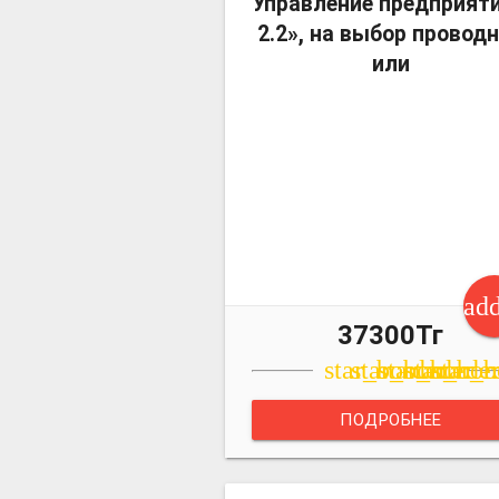
Управление предприят
2.2», на выбор провод
или
ad
37300Тг
star_border
star_border
star_borde
star_bor
star_b
ПОДРОБНЕЕ