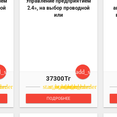
ием
Управление предприятием
ной
2.4», на выбор проводной
а
или
d_shopping_cart
add_shopping_c
37300Тг
r
der
order
star_border
star_border
star_border
star_border
star_border
ПОДРОБНЕЕ