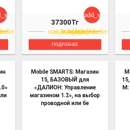
d_shopping_cart
add_shopping_c
37300Тг
r
der
order
star_border
star_border
star_border
star_border
star_border
ПОДРОБНЕЕ
more_vert
more_vert
ин
Mobile SMARTS: Магазин
M
15, БАЗОВЫЙ для
15
.0»
«ДАЛИОН: Управление
М:
или
магазином 1.2», на выбор
проводной или бе