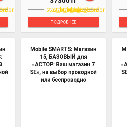
37300Тг
r
der
order
star_border
star_border
star_border
star_border
star_border
ПОДРОБНЕЕ
more_vert
more_vert
ин
Mobile SMARTS: Магазин
M
:
15, БАЗОВЫЙ для
й
«АСТОР: Ваш магазин 7
«А
ной
SE», на выбор проводной
S
или беспроводно