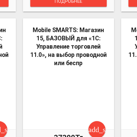
ПОДРОБНЕЕ
more_vert
more_vert
ин
Mobile SMARTS: Магазин
M
:
15, БАЗОВЫЙ для «1С:
й
Управление торговлей
ной
11.0», на выбор проводной
11
или беспр
d_shopping_cart
add_shopping_c