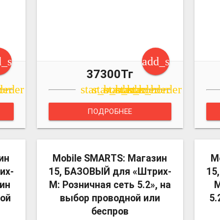
d_shopping_cart
add_shopping_c
37300Тг
r
der
order
star_border
star_border
star_border
star_border
star_border
ПОДРОБНЕЕ
more_vert
more_vert
ин
Mobile SMARTS: Магазин
M
их-
15, БАЗОВЫЙ для «Штрих-
15
ин
М: Розничная сеть 5.2», на
М
ной
выбор проводной или
5.
беспров