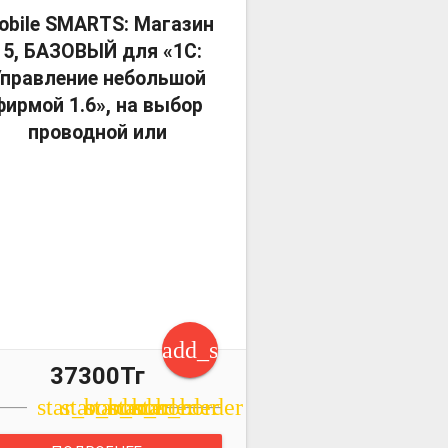
more_vert
obile SMARTS: Магазин
15, БАЗОВЫЙ для «1С:
правление небольшой
фирмой 1.6», на выбор
проводной или
art
add_shopping_cart
37300Тг
star_border
star_border
star_border
star_border
star_border