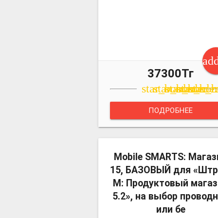
ad
37300Тг
star_border
star_border
star_borde
star_bor
star_b
ПОДРОБНЕЕ
Mobile SMARTS: Магаз
15, БАЗОВЫЙ для «Штр
М: Продуктовый магаз
5.2», на выбор провод
или бе