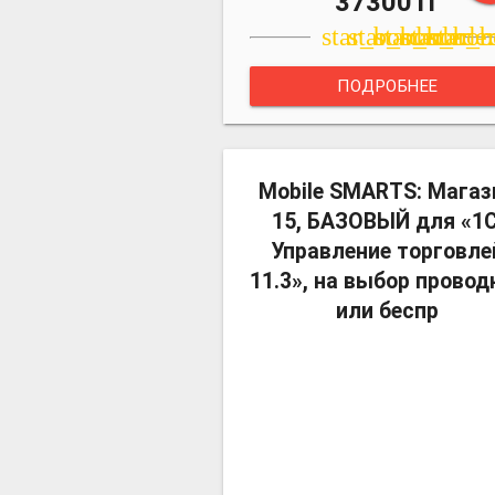
37300Тг
star_border
star_border
star_borde
star_bor
star_b
ПОДРОБНЕЕ
Mobile SMARTS: Магаз
15, БАЗОВЫЙ для «1С
Управление торговле
11.3», на выбор провод
или беспр