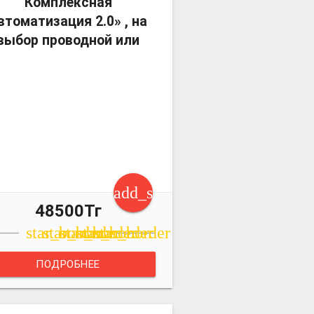
Комплексная
втоматизация 2.0» , на
выбор проводной или
art
add_shopping_cart
48500Тг
star_border
star_border
star_border
star_border
star_border
ПОДРОБНЕЕ