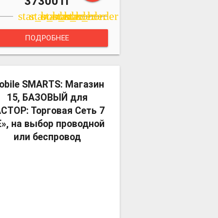
37300Тг
star_border
star_border
star_border
star_border
star_border
ПОДРОБНЕЕ
more_vert
obile SMARTS: Магазин
15, БАЗОВЫЙ для
СТОР: Торговая Сеть 7
E», на выбор проводной
или беспровод