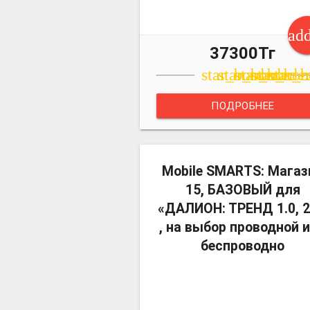
ad
37300Тг
star_border
star_border
star_borde
star_bor
star_b
ПОДРОБНЕЕ
Mobile SMARTS: Магаз
15, БАЗОВЫЙ для
«ДАЛИОН: ТРЕНД 1.0, 2
, на выбор проводной 
беспроводно