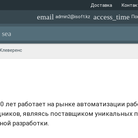
Доставка
Конта
email
access_time
admin2@isoft.kz
По
search
Клеверенс
0 лет работает на рынке автоматизации раб
ников, являясь поставщиком уникальных 
ной разработки.