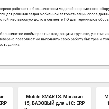
веренс работает с большинством моделей современного обору
ого для решения задач мобильной автоматизации сбора данных
стойчиво высокую долю в сегменте ПО для терминалов сбора
 большинстве своём простые кладовщики, грузчики, учетчики и
леверенс позволяют им выполнять свою работу быстрее и точ
сотрудника.
more_vert
more_vert
ин
Mobile SMARTS: Магазин
M
ERP
15, БАЗОВЫЙ для «1С: ERP