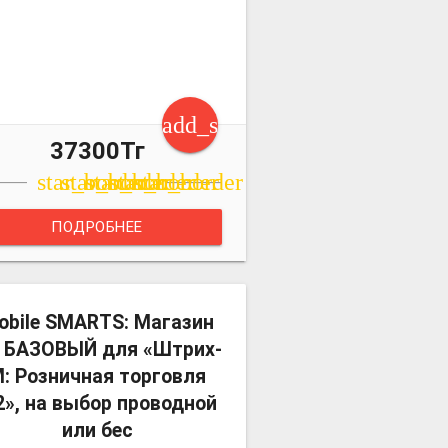
art
add_shopping_cart
37300Тг
star_border
star_border
star_border
star_border
star_border
ПОДРОБНЕЕ
more_vert
obile SMARTS: Магазин
, БАЗОВЫЙ для «Штрих-
: Розничная торговля
2», на выбор проводной
или бес