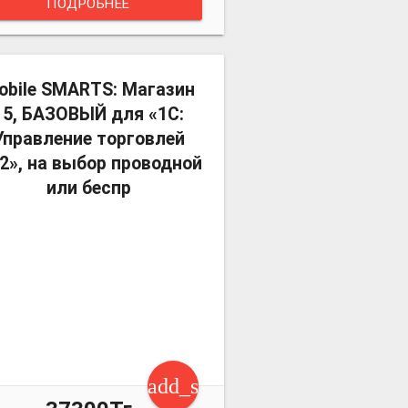
ПОДРОБНЕЕ
more_vert
obile SMARTS: Магазин
15, БАЗОВЫЙ для «1С:
Управление торговлей
.2», на выбор проводной
или беспр
art
add_shopping_cart