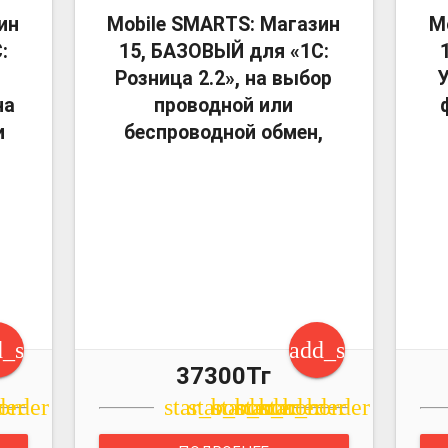
more_vert
more_vert
ин
Mobile SMARTS: Магазин
M
:
15, БАЗОВЫЙ для «1С:
Розница 2.2», на выбор
У
на
проводной или
и
беспроводной обмен,
d_shopping_cart
add_shopping_c
37300Тг
r
der
order
star_border
star_border
star_border
star_border
star_border