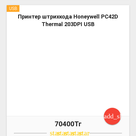
USB
more_v
Принтер штрихкода Honeywell PC42D
Thermal 203DPI USB
add_shoppi
70400Тг
star
star
star
star
star