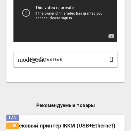
mode_edit
Написать отзыв
Рекомендуемые товары
LAN
more_v
Чековый принтер IKKM (USB+Ethernet)
USB