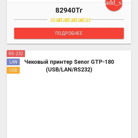
add_shoppi
82940Тг
star
star
star
star
star
ПОДРОБНЕЕ
RS-232
more_v
Чековый принтер Senor GTP-180
LAN
(USB/LAN/RS232)
USB