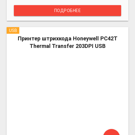
ПОДРОБНЕЕ
USB
more_v
Принтер штрихкода Honeywell PC42T
Thermal Transfer 203DPI USB