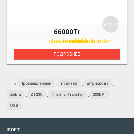
add_shoppi
66000Тг
star_border
star_border
star_border
star_border
star_border
ПОДРОБНЕЕ
Промышленный
принтер
штрихкода
Теги:
,
,
,
Zebra
ZT230
Thermal Transfer
203DPI
,
,
,
,
USB
ISOFT