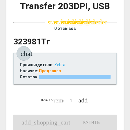
Transfer 203DPI, USB
star_border
star_border
star_border
star_border
star_border
0 отзывов
323981Тг
chat
Производитель:
Zebra
Наличие:
Предзаказ
Остаток
:
remove_circle_outline
add_circle_outline
Кол-во:
add_shopping_cart
КУПИТЬ