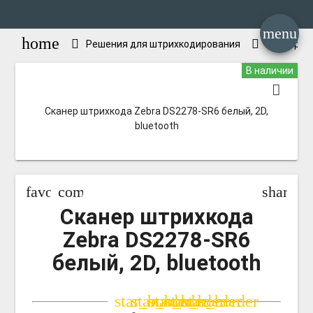
menu
home
Решения для штрихкодирования
Сканеры 
В наличии
Сканер штрихкода Zebra DS2278-SR6 белый, 2D,
bluetooth
favorite_border
compare_arrows
share
Сканер штрихкода
Zebra DS2278-SR6
белый, 2D, bluetooth
star_border
star_border
star_border
star_border
star_border