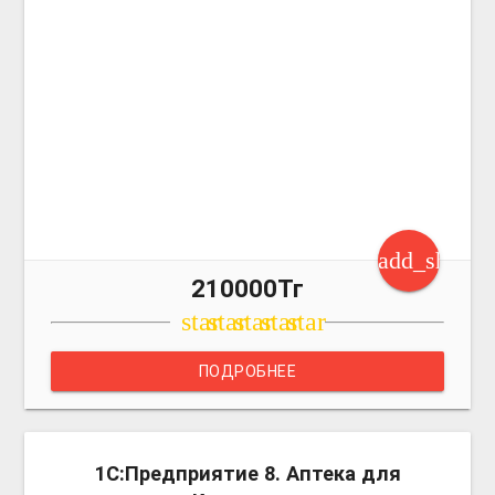
add_shoppi
210000Тг
star
star
star
star
star
ПОДРОБНЕЕ
more_v
1С:Предприятие 8. Аптека для