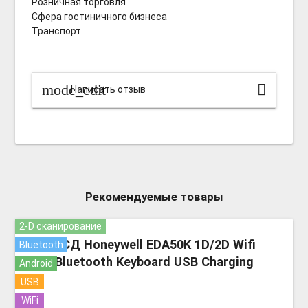
Розничная торговля
Сфера гостиничного бизнеса
Транспорт
mode_edit
Написать отзыв
Рекомендуемые товары
2-D сканирование
more_v
ТСД Honeywell EDA50K 1D/2D Wifi
Bluetooth
Bluetooth Keyboard USB Charging
Android
USB
WiFi