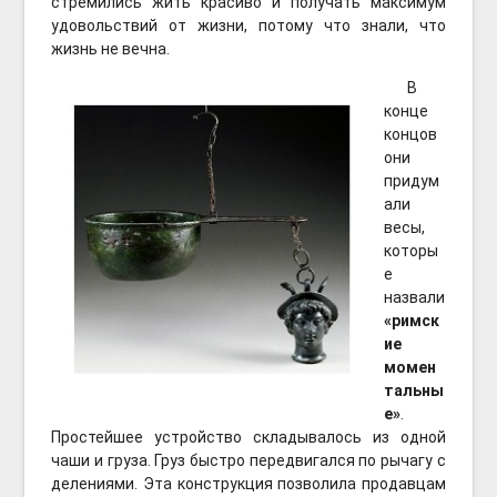
стремились жить красиво и получать максимум
удовольствий от жизни, потому что знали, что
жизнь не вечна.
В
конце
концов
они
придум
али
весы,
которы
е
назвали
«римск
ие
момен
тальны
е»
.
Простейшее устройство складывалось из одной
чаши и груза. Груз быстро передвигался по рычагу с
делениями. Эта конструкция позволила продавцам