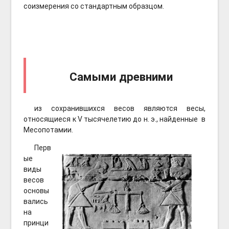
соизмерения со стандартным образцом.
Самыми древними
из сохранившихся весов являются весы,
относящиеся к V тысячелетию до н. э., найденные в
Месопотамии.
Перв
ые
виды
весов
основы
вались
на
принци