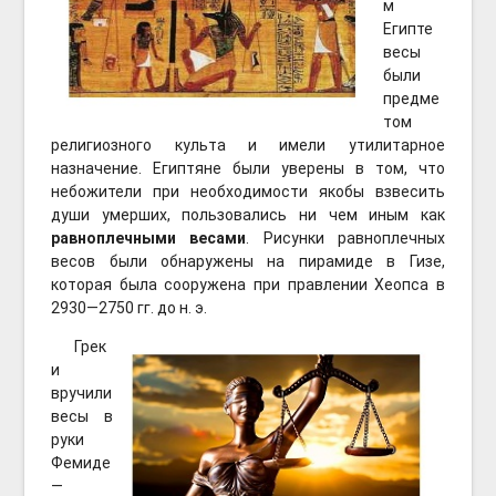
м
Египте
весы
были
предме
том
религиозного культа и имели утилитарное
назначение. Египтяне были уверены в том, что
небожители при необходимости якобы взвесить
души умерших, пользовались ни чем иным как
равноплечными весами
. Рисунки равноплечных
весов были обнаружены на пирамиде в Гизе,
которая была сооружена при правлении Хеопса в
2930—2750 гг. до н. э.
Грек
и
вручили
весы в
руки
Фемиде
—