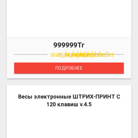
999999Тг
star_border
star_border
star_border
star_border
star_border
ПОДРОБНЕЕ
more_v
Весы электронные ШТРИХ-ПРИНТ С
120 клавиш v.4.5