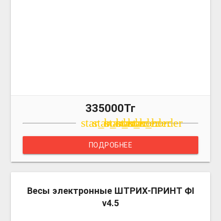
335000Тг
star_border
star_border
star_border
star_border
star_border
ПОДРОБНЕЕ
more_v
Весы электронные ШТРИХ-ПРИНТ ФI
v4.5