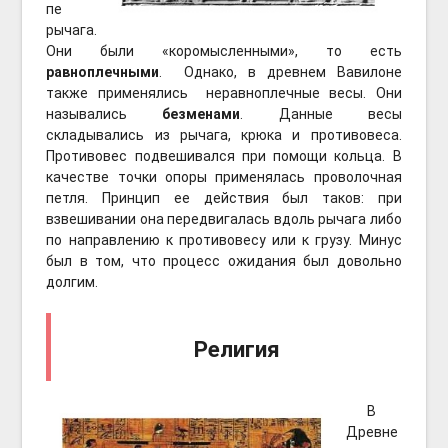
пе
рычага.
Они были «коромысленными», то есть
равноплечными
. Однако, в древнем Вавилоне
также применялись неравноплечные весы. Они
назывались
безменами
. Данные весы
складывались из рычага, крюка и противовеса.
Противовес подвешивался при помощи кольца. В
качестве точки опоры применялась проволочная
петля. Принцип ее действия был таков: при
взвешивании она передвигалась вдоль рычага либо
по направлению к противовесу или к грузу. Минус
был в том, что процесс ожидания был довольно
долгим.
Религия
В
Древне