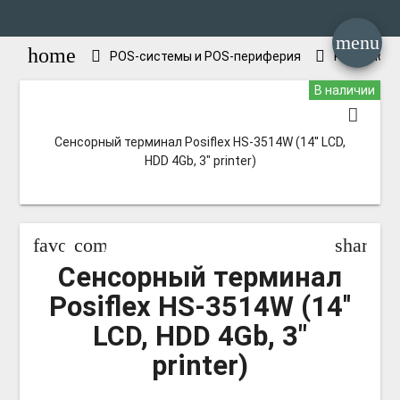
menu
home
POS-системы и POS-периферия
POS-сист
В наличии
Сенсорный терминал Posiflex HS-3514W (14'' LCD,
HDD 4Gb, 3" printer)
favorite_border
compare_arrows
share
Сенсорный терминал
Posiflex HS-3514W (14''
LCD, HDD 4Gb, 3"
printer)