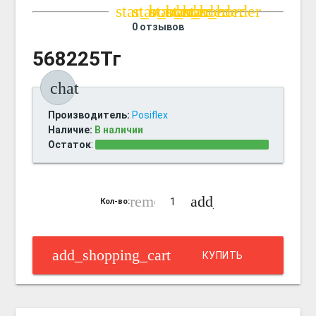
star_border
star_border
star_border
star_border
star_border
0 отзывов
568225Тг
chat
Производитель:
Posiflex
Наличие:
В наличии
Остаток
:
remove_circle_outline
add_circle_outline
Кол-во:
add_shopping_cart
КУПИТЬ