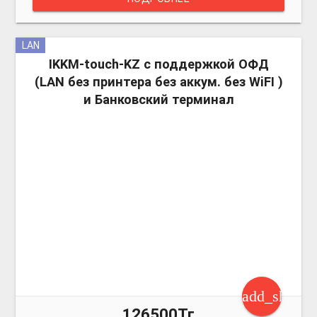
LAN
more_v
IKKM-touch-KZ с поддержкой ОФД
(LAN без принтера без аккум. без WiFI )
и Банковский терминал
add_shoppi
126500Тг