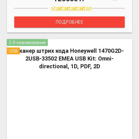
star
star
star
star
star
ПОДРОБНЕЕ
2-D сканирование
more_v
Сканер штрих кода Honeywell 1470G2D-
USB
2USB-33502 EMEA USB Kit: Omni-
directional, 1D, PDF, 2D