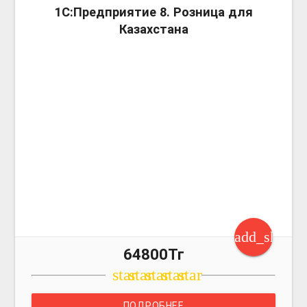
more_v
1С:Предприятие 8. Розница для
Казахстана
add_shoppi
64800Тг
star
star
star
star
star
ПОДРОБНЕЕ