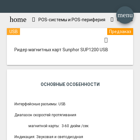
menu
home
POS-системы и POS-периферия
Считывате
USB
Предзаказ
Ридер магнитных карт Sunphor SUP1200 USB
ОСНОВНЫЕ ОСОБЕННОСТИ
Интерфейсные разъемы: USB
Диапазон скоростей протягивания
магнитной карты: 3-60 дюйм /сек
Индикация: Звуковая и светодиодная