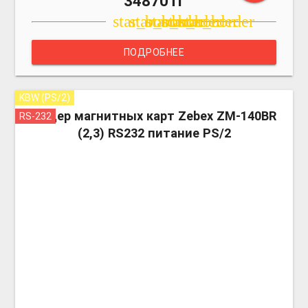
34870Тг
star_border
star_border
star_border
star_border
star_border
ПОДРОБНЕЕ
KBW (PS/2)
more_v
Ридер магнитных карт Zebex ZM-140ВR
RS-232
(2,3) RS232 питание PS/2