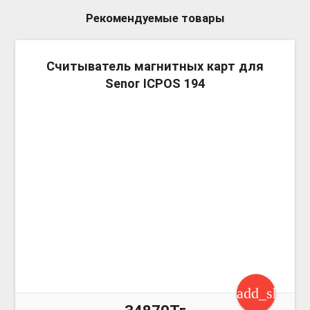
Рекомендуемые товары
more_v
Считыватель магнитных карт для
Senor ICPOS 194
add_shoppi