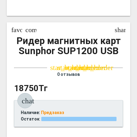
favorite_border
compare_arrows
share
Ридер магнитных карт
Sunphor SUP1200 USB
star_border
star_border
star_border
star_border
star_border
0 отзывов
18750Тг
chat
Наличие:
Предзаказ
Остаток
: