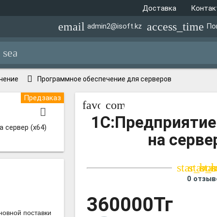
Доставка
Конта
email
access_time
admin2@isoft.kz
По
search
чение
Программное обеспечение для серверов
Предзаказ
 сервер (x86-64)
favorite_border
compare_arrows
1С:Предприятие
 сервер (x64)
на серве
star_bor
star_
sta
s
0 отзыв
360000Тг
новной поставки