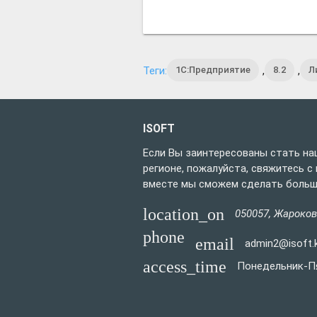
1С:Предприятие
8.2
Л
Теги:
,
,
ISOFT
Если Вы заинтересованы стать на
регионе, пожалуйста, свяжитесь с 
вместе мы сможем сделать больше
location_on
050057
,
Жароков
phone
email
admin2@isoft.
access_time
Понедельник-Пят