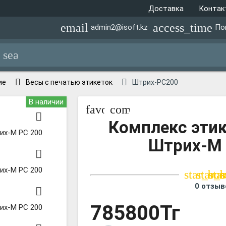
Доставка
Конта
email
access_time
admin2@isoft.kz
По
search
ие
Весы с печатью этикеток
Штрих-PC200
В наличии
favorite_border
compare_arrows
Комплекс эти
их-М PC 200
Штрих-М 
их-М PC 200
star_bor
star_
sta
s
0 отзыв
785800Тг
их-М PC 200