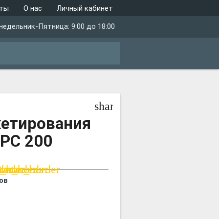
кты
О нас
Личный кабинет
недельник-Пятница: 9:00 до 18:00
close
share
кетирования
PC 200
der
border
r_border
tar_border
star_border
ов