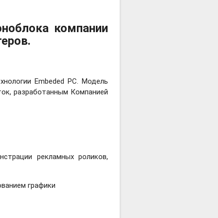
оноблока компании
еров.
ехнологии Embeded PC. Модель
еток, разработанным Компанией
страции рекламных роликов,
ованием графики