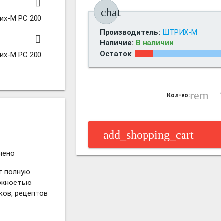
chat
их-М PC 200
Производитель:
ШТРИХ-М
Наличие:
В наличии
Остаток
:
их-М PC 200
remove
Кол-во:
add_shopping_cart
чено
т полную
ожностью
ков, рецептов